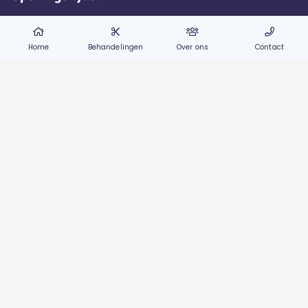
Maandag
8:45 - 12:00
Dinsdag
8:45 - 12:15
Home
Behandelingen
Over ons
Contact
Woensdag
8:45 - 12:30 / 13:00 - 17:30
Donderdag
8:45 - 12:15
Vrijdag
8:45 - 12:30 / 13:00 - 17:00
Zaterdag
8:45 - 14:30
* Op de oneven weken gesloten
Zondag
Gesloten
Contact
Pica Kappers
Pastoor van Haarenstraat 13